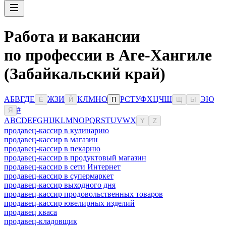
Работа и вакансии
по профессии в Аге-Хангиле
(Забайкальский край)
А
Б
В
Г
Д
Е
Ж
З
И
К
Л
М
Н
О
Р
С
Т
У
Ф
Х
Ц
Ч
Ш
Э
Ю
Ё
Й
П
Щ
Ы
#
Я
A
B
C
D
E
F
G
H
I
J
K
L
M
N
O
P
Q
R
S
T
U
V
W
X
Y
Z
продавец-кассир в кулинарию
продавец-кассир в магазин
продавец-кассир в пекарню
продавец-кассир в продуктовый магазин
продавец-кассир в сети Интернет
продавец-кассир в супермаркет
продавец-кассир выходного дня
продавец-кассир продовольственных товаров
продавец-кассир ювелирных изделий
продавец кваса
продавец-кладовщик