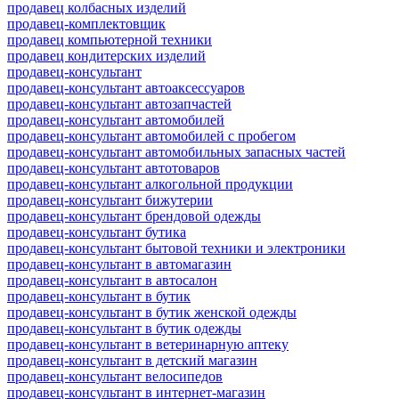
продавец колбасных изделий
продавец-комплектовщик
продавец компьютерной техники
продавец кондитерских изделий
продавец-консультант
продавец-консультант автоаксессуаров
продавец-консультант автозапчастей
продавец-консультант автомобилей
продавец-консультант автомобилей с пробегом
продавец-консультант автомобильных запасных частей
продавец-консультант автотоваров
продавец-консультант алкогольной продукции
продавец-консультант бижутерии
продавец-консультант брендовой одежды
продавец-консультант бутика
продавец-консультант бытовой техники и электроники
продавец-консультант в автомагазин
продавец-консультант в автосалон
продавец-консультант в бутик
продавец-консультант в бутик женской одежды
продавец-консультант в бутик одежды
продавец-консультант в ветеринарную аптеку
продавец-консультант в детский магазин
продавец-консультант велосипедов
продавец-консультант в интернет-магазин