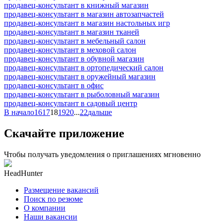
продавец-консультант в книжный магазин
продавец-консультант в магазин автозапчастей
продавец-консультант в магазин настольных игр
продавец-консультант в магазин тканей
продавец-консультант в мебельный салон
продавец-консультант в меховой салон
продавец-консультант в обувной магазин
продавец-консультант в ортопедический салон
продавец-консультант в оружейный магазин
продавец-консультант в офис
продавец-консультант в рыболовный магазин
продавец-консультант в садовый центр
В начало
16
17
18
19
20
...
22
дальше
Скачайте приложение
Чтобы получать уведомления о приглашениях мгновенно
HeadHunter
Размещение вакансий
Поиск по резюме
О компании
Наши вакансии