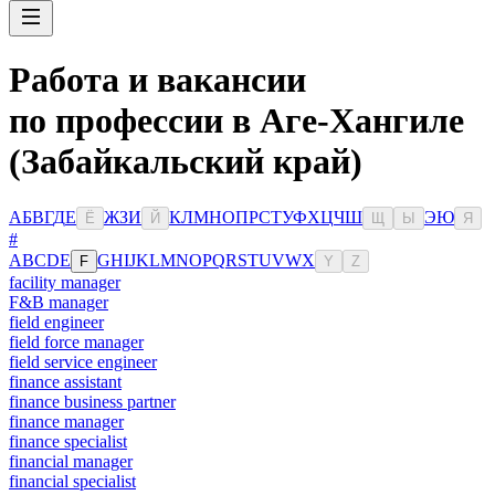
Работа и вакансии
по профессии в Аге-Хангиле
(Забайкальский край)
А
Б
В
Г
Д
Е
Ж
З
И
К
Л
М
Н
О
П
Р
С
Т
У
Ф
Х
Ц
Ч
Ш
Э
Ю
Ё
Й
Щ
Ы
Я
#
A
B
C
D
E
G
H
I
J
K
L
M
N
O
P
Q
R
S
T
U
V
W
X
F
Y
Z
facility manager
F&B manager
field engineer
field force manager
field service engineer
finance assistant
finance business partner
finance manager
finance specialist
financial manager
financial specialist