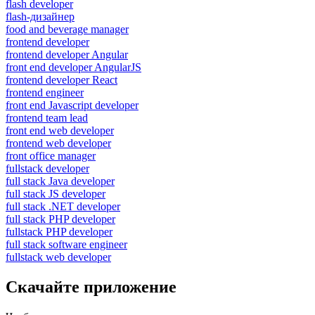
flash developer
flash-дизайнер
food and beverage manager
frontend developer
frontend developer Angular
front end developer AngularJS
frontend developer React
frontend engineer
front end Javascript developer
frontend team lead
front end web developer
frontend web developer
front office manager
fullstack developer
full stack Java developer
full stack JS developer
full stack .NET developer
full stack PHP developer
fullstack PHP developer
full stack software engineer
fullstack web developer
Скачайте приложение