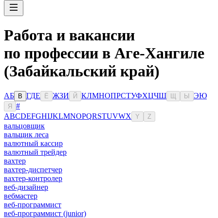
Работа и вакансии
по профессии в Аге-Хангиле
(Забайкальский край)
А
Б
Г
Д
Е
Ж
З
И
К
Л
М
Н
О
П
Р
С
Т
У
Ф
Х
Ц
Ч
Ш
Э
Ю
В
Ё
Й
Щ
Ы
#
Я
A
B
C
D
E
F
G
H
I
J
K
L
M
N
O
P
Q
R
S
T
U
V
W
X
Y
Z
вальцовщик
вальщик леса
валютный кассир
валютный трейдер
вахтер
вахтер-диспетчер
вахтер-контролер
веб-дизайнер
вебмастер
веб-программист
веб-программист (junior)