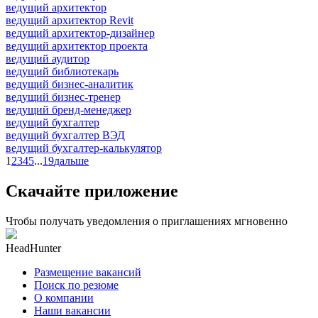
ведущий архитектор
ведущий архитектор Revit
ведущий архитектор-дизайнер
ведущий архитектор проекта
ведущий аудитор
ведущий библиотекарь
ведущий бизнес-аналитик
ведущий бизнес-тренер
ведущий бренд-менеджер
ведущий бухгалтер
ведущий бухгалтер ВЭД
ведущий бухгалтер-калькулятор
1
2
3
4
5
...
19
дальше
Скачайте приложение
Чтобы получать уведомления о приглашениях мгновенно
HeadHunter
Размещение вакансий
Поиск по резюме
О компании
Наши вакансии