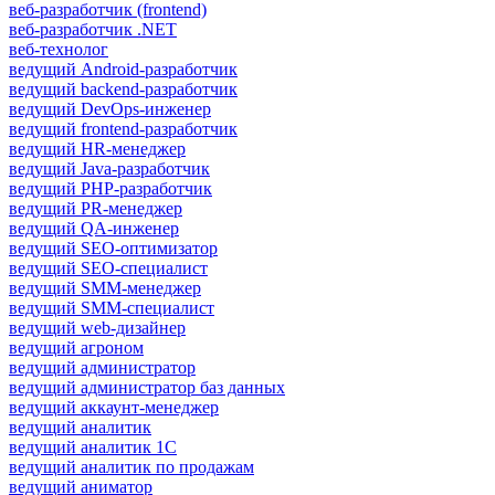
веб-разработчик (frontend)
веб-разработчик .NET
веб-технолог
ведущий Android-разработчик
ведущий backend-разработчик
ведущий DevOps-инженер
ведущий frontend-разработчик
ведущий HR-менеджер
ведущий Java-разработчик
ведущий PHP-разработчик
ведущий PR-менеджер
ведущий QA-инженер
ведущий SEO-оптимизатор
ведущий SEO-специалист
ведущий SMM-менеджер
ведущий SMM-специалист
ведущий web-дизайнер
ведущий агроном
ведущий администратор
ведущий администратор баз данных
ведущий аккаунт-менеджер
ведущий аналитик
ведущий аналитик 1С
ведущий аналитик по продажам
ведущий аниматор