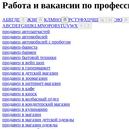
Работа и вакансии по професс
А
Б
В
Г
Д
Е
Ж
З
И
К
Л
М
Н
О
Р
С
Т
У
Ф
Х
Ц
Ч
Ш
Э
Ю
Ё
Й
П
Щ
Ы
Я
A
B
C
D
E
F
G
H
I
J
K
L
M
N
O
P
Q
R
S
T
U
V
W
X
Y
Z
продавец автозапчастей
продавец автомобилей
продавец автомобилей с пробегом
продавец-бариста
продавец-бармен
продавец бытовой техники
продавец в вейп шоп
продавец в гипермаркет
продавец в детский магазин
продавец в зоомагазин
продавец в интернет-магазин
продавец в кафе
продавец в киоск
продавец в колбасный отдел
продавец в кондитерский магазин
продавец в кулинарию
продавец в магазин
продавец в магазин детской одежды
продавец в магазин одежды