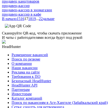
продавец канцтоваров
продавец-кассир
продавец-кассир в зоомагазин
продавец-кассир в кафе
В начало
15
16
17
18
19
...
22
дальше
Сканируйте QR-код, чтобы скачать приложение
И чаты с работодателями всегда будут под рукой
HeadHunter
Размещение вакансий
Поиск по резюме
О компании
Наши вакансии
Реклама на сайте
Требования к ПО
Безопасный HeadHunter
HeadHunter API
Партнерам
Инвесторам
Каталог компаний
Поиск по вакансиям в Аге-Хангиле (Забайкальский край)
Сетка: соцсеть для нетворкинга