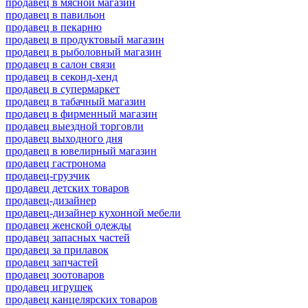
продавец в мясной магазин
продавец в павильон
продавец в пекарню
продавец в продуктовый магазин
продавец в рыболовный магазин
продавец в салон связи
продавец в секонд-хенд
продавец в супермаркет
продавец в табачный магазин
продавец в фирменный магазин
продавец выездной торговли
продавец выходного дня
продавец в ювелирный магазин
продавец гастронома
продавец-грузчик
продавец детских товаров
продавец-дизайнер
продавец-дизайнер кухонной мебели
продавец женской одежды
продавец запасных частей
продавец за прилавок
продавец запчастей
продавец зоотоваров
продавец игрушек
продавец канцелярских товаров