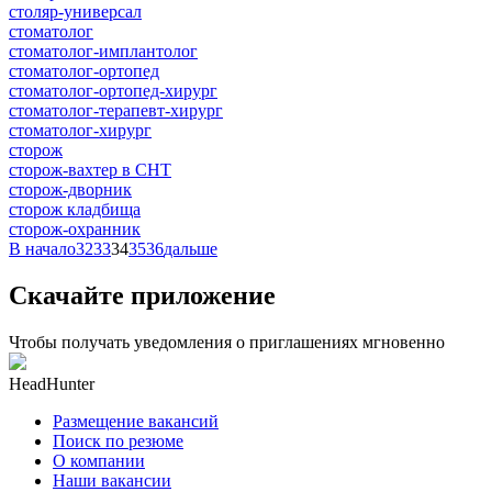
столяр-универсал
стоматолог
стоматолог-имплантолог
стоматолог-ортопед
стоматолог-ортопед-хирург
стоматолог-терапевт-хирург
стоматолог-хирург
сторож
сторож-вахтер в СНТ
сторож-дворник
сторож кладбища
сторож-охранник
В начало
32
33
34
35
36
дальше
Скачайте приложение
Чтобы получать уведомления о приглашениях мгновенно
HeadHunter
Размещение вакансий
Поиск по резюме
О компании
Наши вакансии