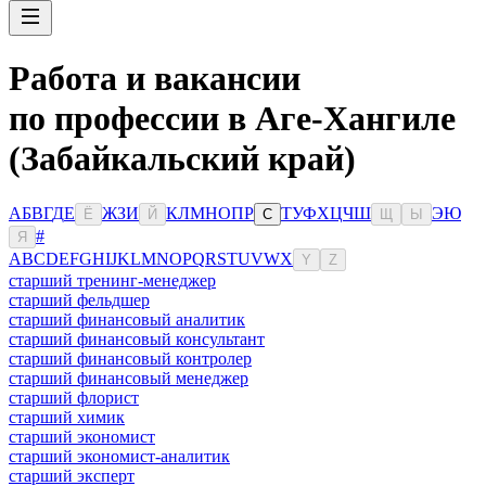
Работа и вакансии
по профессии в Аге-Хангиле
(Забайкальский край)
А
Б
В
Г
Д
Е
Ж
З
И
К
Л
М
Н
О
П
Р
Т
У
Ф
Х
Ц
Ч
Ш
Э
Ю
Ё
Й
С
Щ
Ы
#
Я
A
B
C
D
E
F
G
H
I
J
K
L
M
N
O
P
Q
R
S
T
U
V
W
X
Y
Z
старший тренинг-менеджер
старший фельдшер
старший финансовый аналитик
старший финансовый консультант
старший финансовый контролер
старший финансовый менеджер
старший флорист
старший химик
старший экономист
старший экономист-аналитик
старший эксперт