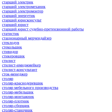
старший электрик
старший электромеханик
старший электромонтер
старший энергетик
старший юрисконсульт
старший юрист
старший юрист судебно-претензионной работы
статистик
стационарный мерчендайзер
стеклодув
стекольщик
стивидор
стикеровщик
стилист
стилист-имиджмейкер
стилист-консультант
сток-менеджер
столяр
столяр-краснодеревщик
столяр мебельного производства
столяр-мебельщик
столяр-монтажник
столяр-плотник
столяр-сборщик
столяр-станочник