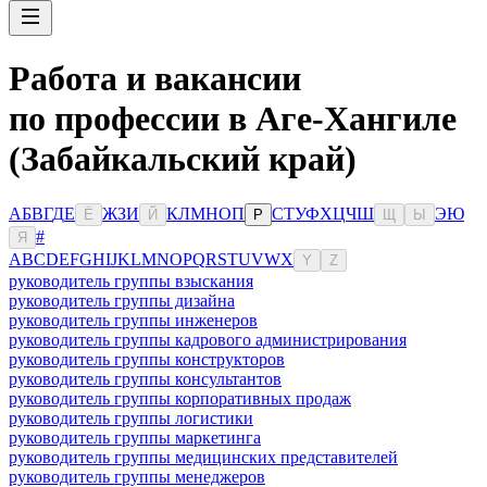
Работа и вакансии
по профессии в Аге-Хангиле
(Забайкальский край)
А
Б
В
Г
Д
Е
Ж
З
И
К
Л
М
Н
О
П
С
Т
У
Ф
Х
Ц
Ч
Ш
Э
Ю
Ё
Й
Р
Щ
Ы
#
Я
A
B
C
D
E
F
G
H
I
J
K
L
M
N
O
P
Q
R
S
T
U
V
W
X
Y
Z
руководитель группы взыскания
руководитель группы дизайна
руководитель группы инженеров
руководитель группы кадрового администрирования
руководитель группы конструкторов
руководитель группы консультантов
руководитель группы корпоративных продаж
руководитель группы логистики
руководитель группы маркетинга
руководитель группы медицинских представителей
руководитель группы менеджеров