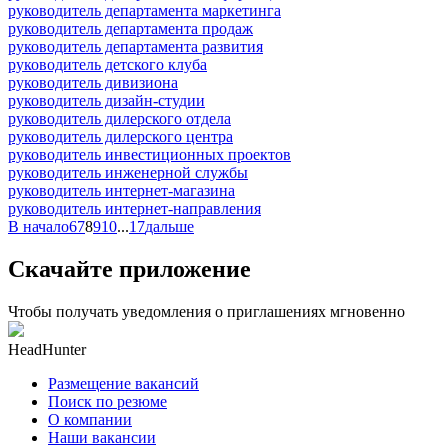
руководитель департамента маркетинга
руководитель департамента продаж
руководитель департамента развития
руководитель детского клуба
руководитель дивизиона
руководитель дизайн-студии
руководитель дилерского отдела
руководитель дилерского центра
руководитель инвестиционных проектов
руководитель инженерной службы
руководитель интернет-магазина
руководитель интернет-направления
В начало
6
7
8
9
10
...
17
дальше
Скачайте приложение
Чтобы получать уведомления о приглашениях мгновенно
HeadHunter
Размещение вакансий
Поиск по резюме
О компании
Наши вакансии