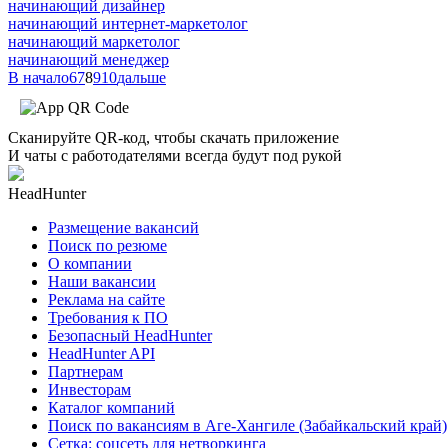
начинающий дизайнер
начинающий интернет-маркетолог
начинающий маркетолог
начинающий менеджер
В начало
6
7
8
9
10
дальше
Сканируйте QR-код, чтобы скачать приложение
И чаты с работодателями всегда будут под рукой
HeadHunter
Размещение вакансий
Поиск по резюме
О компании
Наши вакансии
Реклама на сайте
Требования к ПО
Безопасный HeadHunter
HeadHunter API
Партнерам
Инвесторам
Каталог компаний
Поиск по вакансиям в Аге-Хангиле (Забайкальский край)
Сетка: соцсеть для нетворкинга