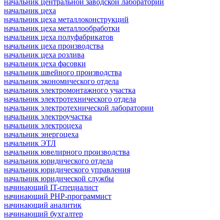
начальник центральной заводской лаборатории
начальник цеха
начальник цеха металлоконструкций
начальник цеха металлообработки
начальник цеха полуфабрикатов
начальник цеха производства
начальник цеха розлива
начальник цеха фасовки
начальник швейного производства
начальник экономического отдела
начальник электромонтажного участка
начальник электротехнического отдела
начальник электротехнической лаборатории
начальник электроучастка
начальник электроцеха
начальник энергоцеха
начальник ЭТЛ
начальник ювелирного производства
начальник юридического отдела
начальник юридического управления
начальник юридической службы
начинающий IT-специалист
начинающий PHP-программист
начинающий аналитик
начинающий бухгалтер