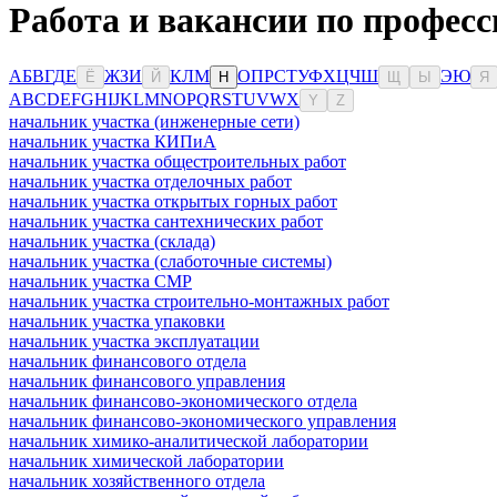
Работа и вакансии по професс
А
Б
В
Г
Д
Е
Ж
З
И
К
Л
М
О
П
Р
С
Т
У
Ф
Х
Ц
Ч
Ш
Э
Ю
Ё
Й
Н
Щ
Ы
Я
A
B
C
D
E
F
G
H
I
J
K
L
M
N
O
P
Q
R
S
T
U
V
W
X
Y
Z
начальник участка (инженерные сети)
начальник участка КИПиА
начальник участка общестроительных работ
начальник участка отделочных работ
начальник участка открытых горных работ
начальник участка сантехнических работ
начальник участка (склада)
начальник участка (слаботочные системы)
начальник участка СМР
начальник участка строительно-монтажных работ
начальник участка упаковки
начальник участка эксплуатации
начальник финансового отдела
начальник финансового управления
начальник финансово-экономического отдела
начальник финансово-экономического управления
начальник химико-аналитической лаборатории
начальник химической лаборатории
начальник хозяйственного отдела