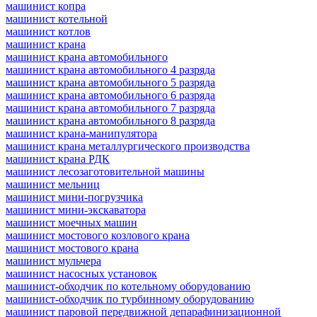
машинист копра
машинист котельной
машинист котлов
машинист крана
машинист крана автомобильного
машинист крана автомобильного 4 разряда
машинист крана автомобильного 5 разряда
машинист крана автомобильного 6 разряда
машинист крана автомобильного 7 разряда
машинист крана автомобильного 8 разряда
машинист крана-манипулятора
машинист крана металлургического производства
машинист крана РДК
машинист лесозаготовительной машины
машинист мельниц
машинист мини-погрузчика
машинист мини-экскаватора
машинист моечных машин
машинист мостового козлового крана
машинист мостового крана
машинист мульчера
машинист насосных установок
машинист-обходчик по котельному оборудованию
машинист-обходчик по турбинному оборудованию
машинист паровой передвижной депарафинизационной