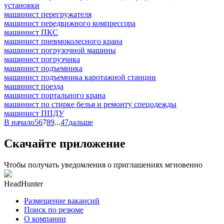
установки
машинист перегружателя
машинист передвижного компрессора
машинист ПКС
машинист пневмоколесного крана
машинист погрузочной машины
машинист погрузчика
машинист подъемника
машинист подъемника каротажной станции
машинист поезда
машинист портального крана
машинист по стирке белья и ремонту спецодежды
машинист ППДУ
В начало
5
6
7
8
9
...
47
дальше
Скачайте приложение
Чтобы получать уведомления о приглашениях мгновенно
HeadHunter
Размещение вакансий
Поиск по резюме
О компании