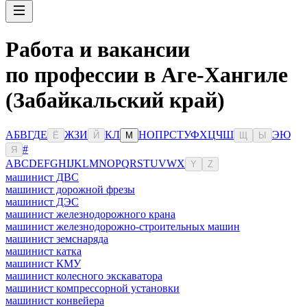
Работа и вакансии
по профессии в Аге-Хангиле
(Забайкальский край)
А
Б
В
Г
Д
Е
Ж
З
И
К
Л
Н
О
П
Р
С
Т
У
Ф
Х
Ц
Ч
Ш
Э
Ю
Ё
Й
М
Щ
Ы
#
Я
A
B
C
D
E
F
G
H
I
J
K
L
M
N
O
P
Q
R
S
T
U
V
W
X
Y
Z
машинист ДВС
машинист дорожной фрезы
машинист ДЭС
машинист железнодорожного крана
машинист железнодорожно-строительных машин
машинист земснаряда
машинист катка
машинист КМУ
машинист колесного экскаватора
машинист компрессорной установки
машинист конвейера