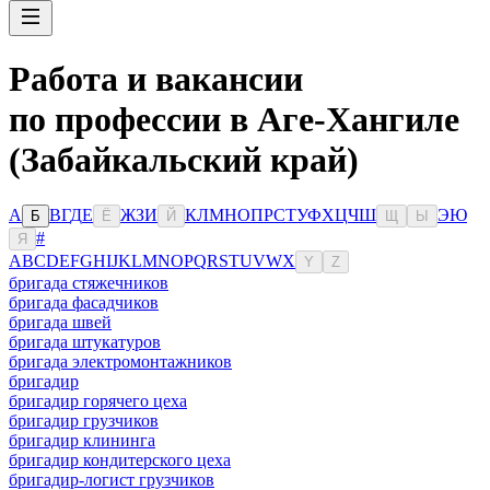
Работа и вакансии
по профессии в Аге-Хангиле
(Забайкальский край)
А
В
Г
Д
Е
Ж
З
И
К
Л
М
Н
О
П
Р
С
Т
У
Ф
Х
Ц
Ч
Ш
Э
Ю
Б
Ё
Й
Щ
Ы
#
Я
A
B
C
D
E
F
G
H
I
J
K
L
M
N
O
P
Q
R
S
T
U
V
W
X
Y
Z
бригада стяжечников
бригада фасадчиков
бригада швей
бригада штукатуров
бригада электромонтажников
бригадир
бригадир горячего цеха
бригадир грузчиков
бригадир клининга
бригадир кондитерского цеха
бригадир-логист грузчиков