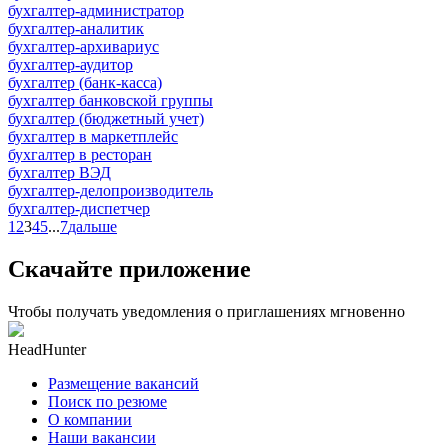
бухгалтер-администратор
бухгалтер-аналитик
бухгалтер-архивариус
бухгалтер-аудитор
бухгалтер (банк-касса)
бухгалтер банковской группы
бухгалтер (бюджетный учет)
бухгалтер в маркетплейс
бухгалтер в ресторан
бухгалтер ВЭД
бухгалтер-делопроизводитель
бухгалтер-диспетчер
1
2
3
4
5
...
7
дальше
Скачайте приложение
Чтобы получать уведомления о приглашениях мгновенно
HeadHunter
Размещение вакансий
Поиск по резюме
О компании
Наши вакансии