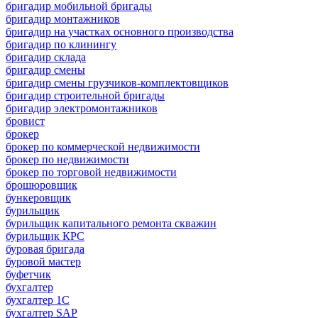
бригадир мобильной бригады
бригадир монтажников
бригадир на участках основного производства
бригадир по клинингу
бригадир склада
бригадир смены
бригадир смены грузчиков-комплектовщиков
бригадир строительной бригады
бригадир электромонтажников
бровист
брокер
брокер по коммерческой недвижимости
брокер по недвижимости
брокер по торговой недвижимости
брошюровщик
бункеровщик
бурильщик
бурильщик капитального ремонта скважин
бурильщик КРС
буровая бригада
буровой мастер
буфетчик
бухгалтер
бухгалтер 1C
бухгалтер SAP