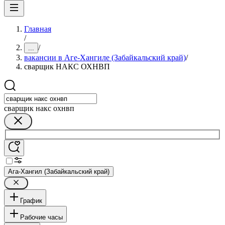
Главная
/
/
...
вакансии в Аге-Хангиле (Забайкальский край)
/
сварщик НАКС ОХНВП
сварщик накс охнвп
Ага-Хангил (Забайкальский край)
График
Рабочие часы