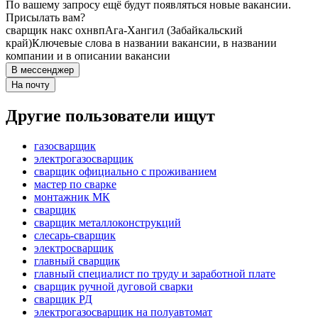
По вашему запросу ещё будут появляться новые вакансии.
Присылать вам?
сварщик накс охнвп
Ага-Хангил (Забайкальский
край)
Ключевые слова в названии вакансии, в названии
компании и в описании вакансии
В мессенджер
На почту
Другие пользователи ищут
газосварщик
электрогазосварщик
сварщик официально с проживанием
мастер по сварке
монтажник МК
сварщик
сварщик металлоконструкций
слесарь-сварщик
электросварщик
главный сварщик
главный специалист по труду и заработной плате
сварщик ручной дуговой сварки
сварщик РД
электрогазосварщик на полуавтомат