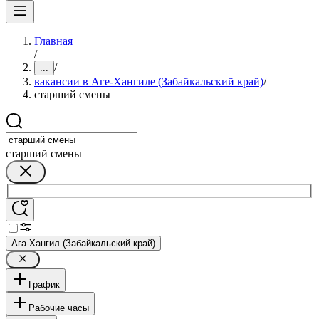
Главная
/
/
...
вакансии в Аге-Хангиле (Забайкальский край)
/
старший смены
старший смены
Ага-Хангил (Забайкальский край)
График
Рабочие часы