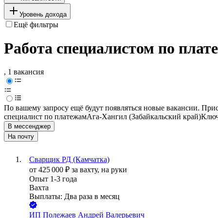
Уровень дохода
Ещё фильтры
Работа специалистом по плат
, 1 вакансия
По вашему запросу ещё будут появляться новые вакансии. При
специалист по платежам
Ага-Хангил (Забайкальский край)
Ключ
В мессенджер
На почту
Сварщик РД (Камчатка)
от
425 000
₽
за вахту,
на руки
Опыт 1-3 года
Вахта
Выплаты: Два раза в месяц
ИП
Полежаев Андрей Валерьевич