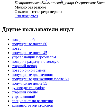
Петропавловск-Камчатский, улица Озерновская Коса
Можно без резюме
Откликнитесь среди первых
Откликнуться
Другие пользователи ищут
повар ночной
популярные после 60
повар
популярные после 45
управляющий персоналом
повар на раздачу в столовую
старший повар
повар ночной смены
популярные для женщин
популярные для женщин после 50
популярные после 55
руководитель работ
старший смены
управляющий
специалист по развитию
администратор столовой