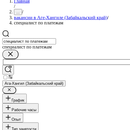
Главная
/
/
...
вакансии в Аге-Хангиле (Забайкальский край)
/
специалист по платежам
специалист по платежам
Ага-Хангил (Забайкальский край)
График
Рабочие часы
Опыт
Тип занятости