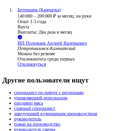
Бетонщик (Камчатка)
140 000
–
200 000
₽
за месяц,
на руки
Опыт 1-3 года
Вахта
Выплаты: Два раза в месяц
ИП
Полежаев Андрей Валерьевич
Петропавловск-Камчатский
Можно без резюме
Откликнитесь среди первых
Откликнуться
Другие пользователи ищут
специалист по работе с регионами
управляющий персоналом
продавец мяса
главный специалист
заведующий кулинарным производством
руководитель
повар на производство
руководитель смены