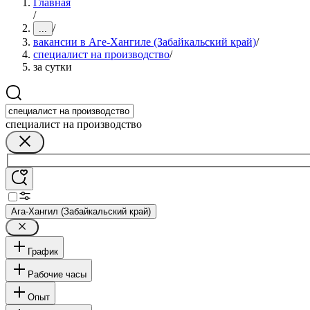
Главная
/
/
...
вакансии в Аге-Хангиле (Забайкальский край)
/
специалист на производство
/
за сутки
специалист на производство
Ага-Хангил (Забайкальский край)
График
Рабочие часы
Опыт