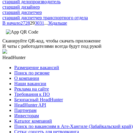
старший делопроизводитель
старший дизайнер
старший диспетчер
старший диспетчер транспортного отдела
В начало
27
28
29
30
31
...
36
дальше
Сканируйте QR-код, чтобы скачать приложение
И чаты с работодателями всегда будут под рукой
HeadHunter
Размещение вакансий
Поиск по резюме
О компании
Наши вакансии
Реклама на сайте
Требования к ПО
Безопасный HeadHunter
HeadHunter API
Партнерам
Инвесторам
Каталог компаний
Поиск по вакансиям в Аге-Хангиле (Забайкальский край)
Сетка: соцсеть для нетворкинга