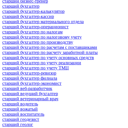
старший бизнес-тренер
старший бухгалтер
старший бухгалтер-калькулятор
старший бухгалтер-кассир
старший бухгалтер материального отдела
старший бухгалтер-операционист
старший бухгалтер по налогам
старший бухгалтер по налоговому учету
старший бухгалтер по производству
старший бухгалтер по расчетам с поставщиками
старший бухгалтер по расчету заработной платы
старший бухгалтер по учету основных средств
старший бухгалтер по учету реализации
старший бухгалтер по учету ТМЦ
старший бухгалтер-ревизор
старший бухгалтер филиала
старший бухгалтер-экономист
старший веб-разработчик
старший ведущий бухгалтер
старший ветеринарный врач
старший водитель
старший вожатый
старший воспитатель
старший геодезист
старший геолог