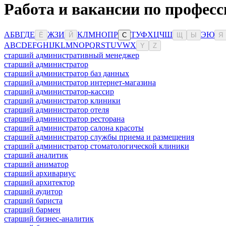
Работа и вакансии по професс
А
Б
В
Г
Д
Е
Ж
З
И
К
Л
М
Н
О
П
Р
Т
У
Ф
Х
Ц
Ч
Ш
Э
Ю
Ё
Й
С
Щ
Ы
Я
A
B
C
D
E
F
G
H
I
J
K
L
M
N
O
P
Q
R
S
T
U
V
W
X
Y
Z
старший административный менеджер
старший администратор
старший администратор баз данных
старший администратор интернет-магазина
старший администратор-кассир
старший администратор клиники
старший администратор отеля
старший администратор ресторана
старший администратор салона красоты
старший администратор службы приема и размещения
старший администратор стоматологической клиники
старший аналитик
старший аниматор
старший архивариус
старший архитектор
старший аудитор
старший бариста
старший бармен
старший бизнес-аналитик