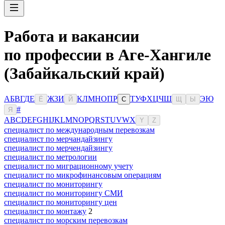
Работа и вакансии
по профессии в Аге-Хангиле
(Забайкальский край)
А
Б
В
Г
Д
Е
Ж
З
И
К
Л
М
Н
О
П
Р
Т
У
Ф
Х
Ц
Ч
Ш
Э
Ю
Ё
Й
С
Щ
Ы
#
Я
A
B
C
D
E
F
G
H
I
J
K
L
M
N
O
P
Q
R
S
T
U
V
W
X
Y
Z
специалист по международным перевозкам
специалист по мерчандайзингу
специалист по мерчендайзингу
специалист по метрологии
специалист по миграционному учету
специалист по микрофинансовым операциям
специалист по мониторингу
специалист по мониторингу СМИ
специалист по мониторингу цен
специалист по монтажу
2
специалист по морским перевозкам