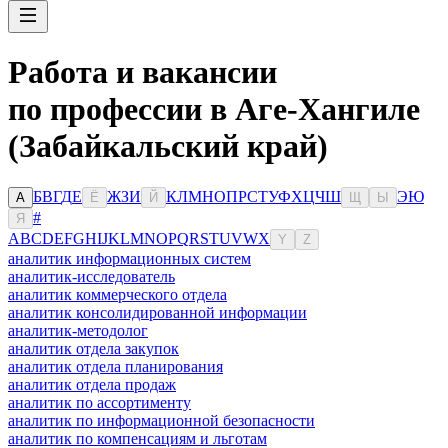
Работа и вакансии
по профессии в Аге-Хангиле
(Забайкальский край)
Б
В
Г
Д
Е
Ж
З
И
К
Л
М
Н
О
П
Р
С
Т
У
Ф
Х
Ц
Ч
Ш
Э
Ю
А
Ё
Й
Щ
Ы
#
Я
A
B
C
D
E
F
G
H
I
J
K
L
M
N
O
P
Q
R
S
T
U
V
W
X
Y
Z
аналитик информационных систем
аналитик-исследователь
аналитик коммерческого отдела
аналитик консолидированной информации
аналитик-методолог
аналитик отдела закупок
аналитик отдела планирования
аналитик отдела продаж
аналитик по ассортименту
аналитик по информационной безопасности
аналитик по компенсациям и льготам