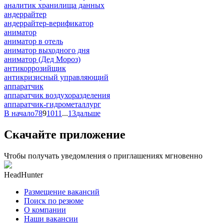
аналитик хранилища данных
андеррайтер
андеррайтер-верификатор
аниматор
аниматор в отель
аниматор выходного дня
аниматор (Дед Мороз)
антикоррозийщик
антикризисный управляющий
аппаратчик
аппаратчик воздухоразделения
аппаратчик-гидрометаллург
В начало
7
8
9
10
11
...
13
дальше
Скачайте приложение
Чтобы получать уведомления о приглашениях мгновенно
HeadHunter
Размещение вакансий
Поиск по резюме
О компании
Наши вакансии