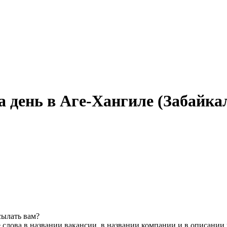
а день в Аге-Хангиле (Забайка
сылать вам?
слова в названии вакансии, в названии компании и в описании