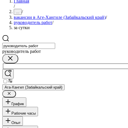
Главная
/
/
...
вакансии в Аге-Хангиле (Забайкальский край)
/
руководитель работ
/
за сутки
руководитель работ
Ага-Хангил (Забайкальский край)
График
Рабочие часы
Опыт