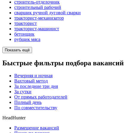
строитель-отделочник
строительный рабочий
сварщик ручной дуговой сварки
тракторист-механизатор
тракторист
тракторист-машинист
бетонщик
рубщик мяса
Показать ещё
Быстрые фильтры подбора вакансий
Вечерняя и ночная
Вахтовый метод
За последние три дня
За сутки
От прямых работодателей
Полный день
По совместительству
HeadHunter
Размещение вакансий