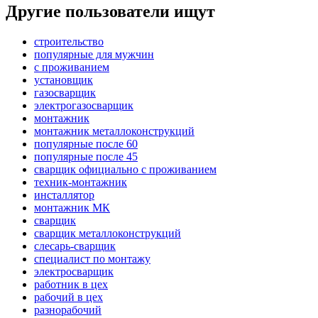
Другие пользователи ищут
строительство
популярные для мужчин
с проживанием
установщик
газосварщик
электрогазосварщик
монтажник
монтажник металлоконструкций
популярные после 60
популярные после 45
сварщик официально с проживанием
техник-монтажник
инсталлятор
монтажник МК
сварщик
сварщик металлоконструкций
слесарь-сварщик
специалист по монтажу
электросварщик
работник в цех
рабочий в цех
разнорабочий