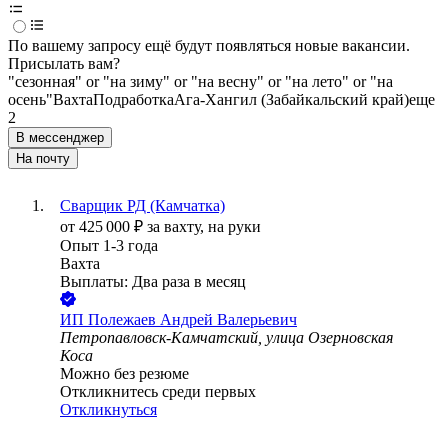
По вашему запросу ещё будут появляться новые вакансии.
Присылать вам?
"сезонная" or "на зиму" or "на весну" or "на лето" or "на
осень"
Вахта
Подработка
Ага-Хангил (Забайкальский край)
еще
2
В мессенджер
На почту
Сварщик РД (Камчатка)
от
425 000
₽
за вахту,
на руки
Опыт 1-3 года
Вахта
Выплаты: Два раза в месяц
ИП
Полежаев Андрей Валерьевич
Петропавловск-Камчатский, улица Озерновская
Коса
Можно без резюме
Откликнитесь среди первых
Откликнуться