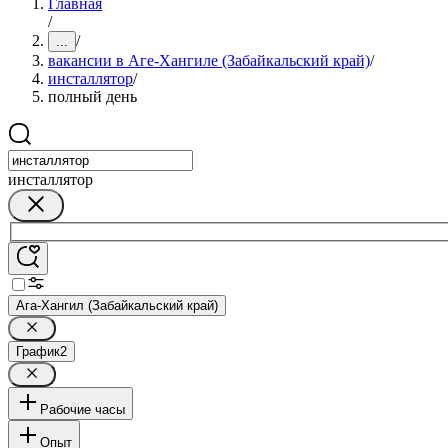
Главная
/
/
...
вакансии в Аге-Хангиле (Забайкальский край)
/
инсталлятор
/
полный день
инсталлятор
Ага-Хангил (Забайкальский край)
График
2
Рабочие часы
Опыт