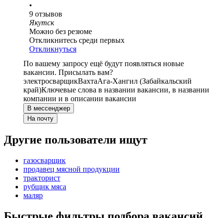
•
9
отзывов
Якутск
Можно без резюме
Откликнитесь среди первых
Откликнуться
По вашему запросу ещё будут появляться новые
вакансии. Присылать вам?
электросварщик
Вахта
Ага-Хангил (Забайкальский
край)
Ключевые слова в названии вакансии, в названии
компании и в описании вакансии
В мессенджер
На почту
Другие пользователи ищут
газосварщик
продавец мясной продукции
тракторист
рубщик мяса
маляр
Быстрые фильтры подбора вакансий