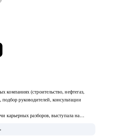
ных компаниях (строительство, нефтегаз,
 подбор руководителей, консультации
сячи карьерных разборов, выступала на
человек, публиковалась в hh.ru, РБК-Про,
ь