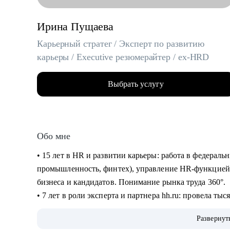
Ирина Пущаева
Карьерный стратег / Эксперт по развитию
карьеры / Executive резюмерайтер / ex-HRD
Выбрать услугу
Обо мне
• 15 лет в HR и развитии карьеры: работа в федераль
промышленность, финтех), управление HR-функцией,
бизнеса и кандидатов. Понимание рынка труда 360°.
• 7 лет в роли эксперта и партнера hh.ru: провела ты
вебинарах и прямых эфирах на аудиторию свыше 5000 
Развернут
kp.ru и других СМИ.