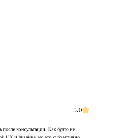
5.0
ь после консультации. Как будто не
ой UX и дизайна, но это субъективно,