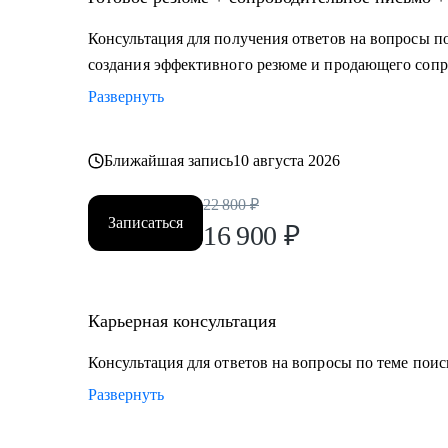
логичную линию, которая закроет вопросы нанимаю
• Карьерный переход или выход на новый уровень до
Консультация для получения ответов на вопросы по
шагами.
создания эффективного резюме и продающего сопр
• Готовитесь к важному интервью - отработаем отве
Развернуть
• Хотите понять рынок и своё место в нем - разбере
• Хотите начать управлять своей карьерой, а не пасси
начать ;)
Ближайшая запись
10 августа 2026
22 800
₽
Делаю качественный продукт за счет индивидуально
Записаться
16 900
₽
запрос клиента, глубокой экспертизы и использовани
инструментов.
Карьерная консультация
Консультация для ответов на вопросы по теме поис
Развернуть