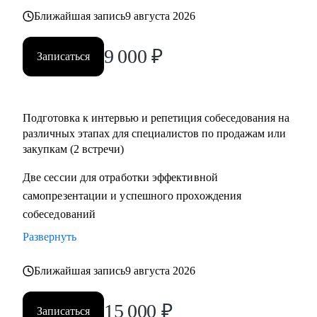
• Помощь в подготовке к прохождению тестирования SHL
Ближайшая запись
9 августа 2026
• Корректировка и продвижение профиля в LinkedIn.
9 000
₽
Записаться
Кому могу помочь:
Начинающим и опытным специалистам в областях:
• продаж и закупок FMCG
Подготовка к интервью и репетиция собеседования на
• B2B продажи и закупки (услуги, товары)
различных этапах для специалистов по продажам или
• маркетплейсы.
закупкам (2 встречи)
Две сессии для отработки эффективной
самопрезентации и успешного прохождения
собеседований
Развернуть
Ближайшая запись
9 августа 2026
15 000
₽
Записаться