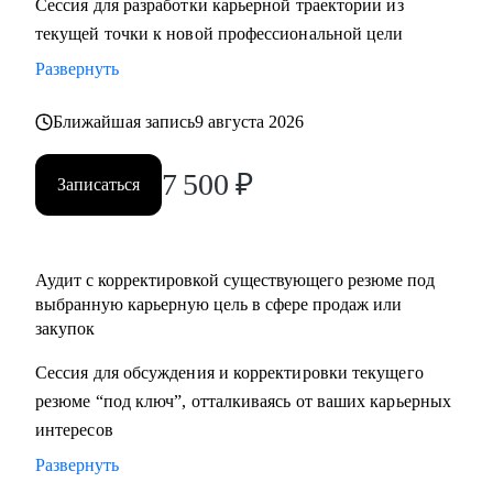
Сессия для разработки карьерной траектории из
нетворкинг для построения карьеры на текущей позиции и
текущей точки к новой профессиональной цели
на внешнем рынке.
Развернуть
• Успешные смены работы моих менти: Авито, Mars,
Henkel, BIC, Royal Canin, Яндекс, Beiersdorf, Danone.
Ближайшая запись
9 августа 2026
С чем помогу:
7 500
₽
Записаться
• Оценка текущего положения и совместный поиск разных
сценариев развития карьеры и компетенций
• Создание детального плана развития в продажах и
Аудит с корректировкой существующего резюме под
закупках, в том числе для перехода в другие сегменты
выбранную карьерную цель в сфере продаж или
• Составление резюме или корректировка существующего
закупок
(это ваша история, поэтому лучше, если автор вы)
• Подготовка к собеседованию на разных этапах (рекрутер,
Сессия для обсуждения и корректировки текущего
внутренний HR, нанимающий менеджер, руководитель
резюме “под ключ”, отталкиваясь от ваших карьерных
компании - разные подходы)
интересов
• Репетиция собеседования по разным этапам, с учетом
Развернуть
специфики собеседника