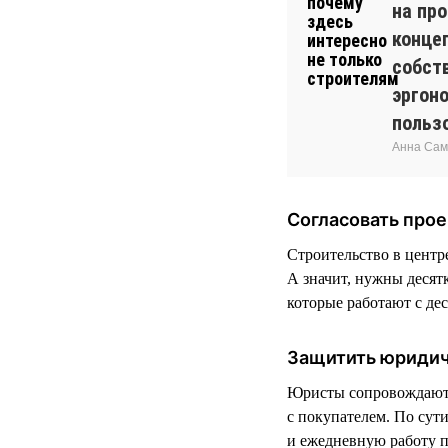
на пр
конце
собств
эргон
польз
Анна Сам
Согласовать прое
Строительство в центр
А значит, нужны десят
которые работают с де
Защитить юриди
Юристы сопровождают р
с покупателем. По сути
и ежедневную работу 