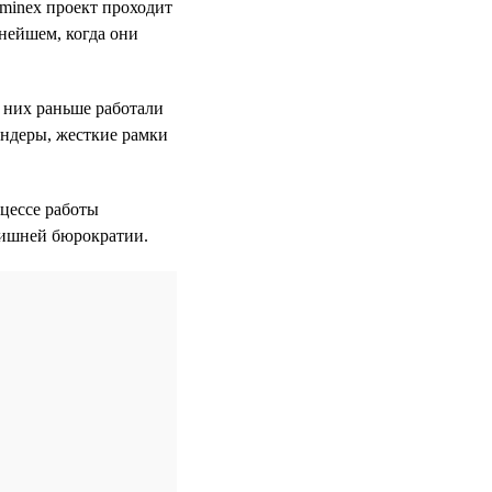
Sminex проект проходит
ьнейшем, когда они
 них раньше работали
ендеры, жесткие рамки
оцессе работы
лишней бюрократии.