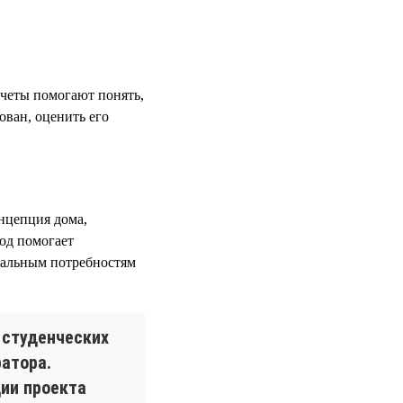
четы помогают понять,
ован, оценить его
онцепция дома,
од помогает
еальным потребностям
 студенческих
атора.
ции проекта