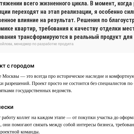
отяжении всего жизненного цикла. В момент, когда
пции переходят на этап реализации, я особенно си
енное влияние на результат. Решения по благоустр
омике квартир, требования к качеству отделки мес
ования трансформируются в реальный продукт для 
ойлова, менеджер по разработке продукта
кт с городом
е Москвы — это всегда про историческое наследие и комфортную
ки разрешений. Проект просто не состоится без специалистов по
сятками государственных ведомств.
чески
аботу коллег на каждом этапе — от покупки участка до оформ
, они помогают связать между собой интересы бизнеса, требован
проектной команды.