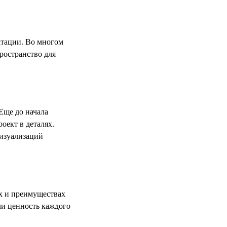
атации. Во многом
ространство для
Еще до начала
оект в деталях.
визуализаций
х и преимуществах
ли ценность каждого