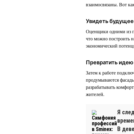
взаимосвязаны. Вот как
Увидеть будущее
Оценщики одними из п
что можно построить на
экономический потенц
Превратить идею 
Затем к работе подклю
продумываются фасады
разрабатывать комфор
жителей.
Я сле
време
В дев