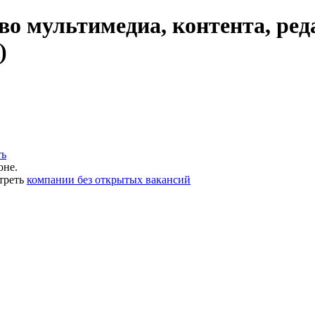
о мультимедиа, контента, ред
)
ть
оне.
треть
компании без открытых вакансий