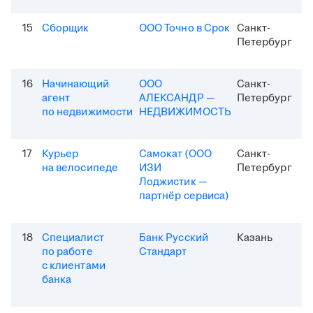
15
Сборщик
ООО Точно в Срок
Санкт-
Петербург
16
Начинающий
ООО
Санкт-
агент
АЛЕКСАНДР —
Петербург
по недвижимости
НЕДВИЖИМОСТЬ
17
Курьер
Самокат (ООО
Санкт-
на велосипеде
ИЗИ
Петербург
Лоджистик —
партнёр сервиса)
18
Специалист
Банк Русский
Казань
по работе
Стандарт
с клиентами
банка