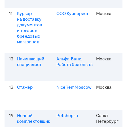
11
Курьер
ООО Курьерист
Москва
на доставку
документов
и товаров
брендовых
магазинов
12
Начинающий
Альфа-Банк.
Москва
специалист
Работа без опыта
13
Стажёр
NiceRemMoscow
Москва
14
Ночной
Petshopru
Санкт-
комплектовщик
Петербург