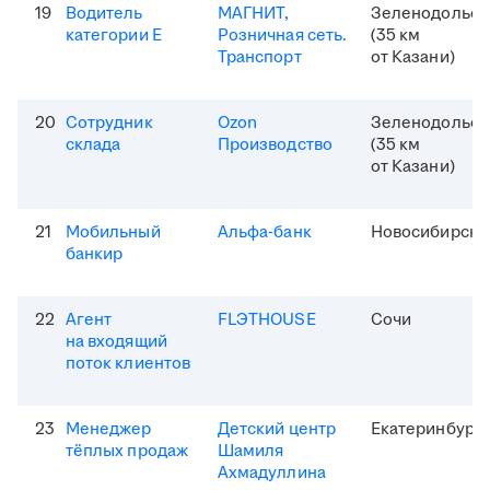
19
Водитель
МАГНИТ,
Зеленодольск
категории Е
Розничная сеть.
(35 км
Транспорт
от Казани)
20
Сотрудник
Ozon
Зеленодольск
склада
Производство
(35 км
от Казани)
21
Мобильный
Альфа-банк
Новосибирск
банкир
22
Агент
FLЭTHOUSE
Сочи
на входящий
поток клиентов
23
Менеджер
Детский центр
Екатеринбург
тёплых продаж
Шамиля
Ахмадуллина