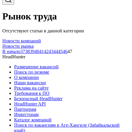
Рынок труда
Отсутствуют статьи в данной категории
Новости компаний
Новости рынка
В начало
37
38
39
40
41
42
43
44
45
46
47
HeadHunter
Размещение вакансий
Поиск по резюме
О компании
Наши вакансии
Реклама на сайте
Требования к ПО
Безопасный HeadHunter
HeadHunter API
Партнерам
Инвесторам
Каталог компаний
Поиск по вакансиям в Аге-Хангиле (Забайкальский
край)