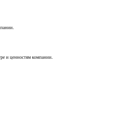
мпании.
уре и ценностям компании.