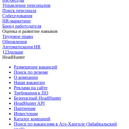
HR-беседы
Управление персоналом
Поиск персонала
Собеседования
HR-маркетинг
Бренд работодателя
Оценка и развитие навыков
Трудовое право
Обновления
Автоматизация HR
1
2
3
дальше
HeadHunter
Размещение вакансий
Поиск по резюме
О компании
Наши вакансии
Реклама на сайте
Требования к ПО
Безопасный HeadHunter
HeadHunter API
Партнерам
Инвесторам
Каталог компаний
Поиск по вакансиям в Аге-Хангиле (Забайкальский