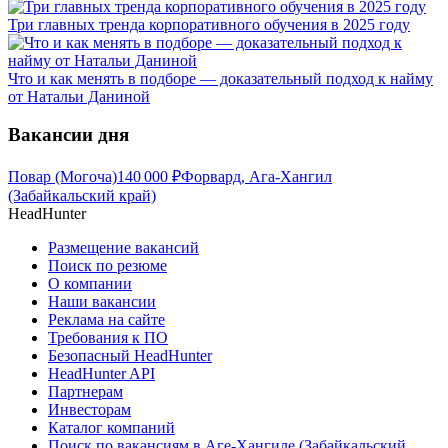
Три главных тренда корпоративного обучения в 2025 году
Что и как менять в подборе — доказательный подход к найму
от Натальи Даниной
Вакансии дня
Повар (Могоча)
140 000
₽
Форвард, Ага-Хангил
(Забайкальский край)
HeadHunter
Размещение вакансий
Поиск по резюме
О компании
Наши вакансии
Реклама на сайте
Требования к ПО
Безопасный HeadHunter
HeadHunter API
Партнерам
Инвесторам
Каталог компаний
Поиск по вакансиям в Аге-Хангиле (Забайкальский