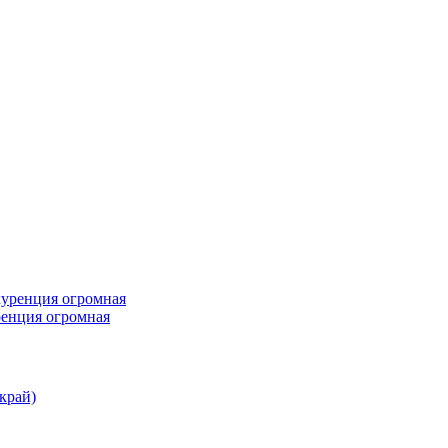
ренция огромная
край)