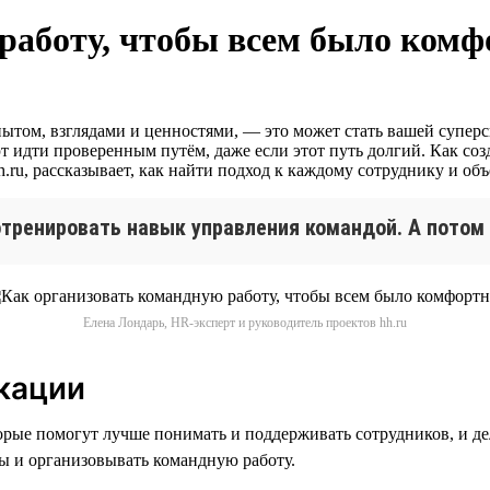
работу, чтобы всем было комф
пытом, взглядами и ценностями, — это может стать вашей супе
т идти проверенным путём, даже если этот путь долгий. Как соз
.ru, рассказывает, как найти подход к каждому сотруднику и об
отренировать навык управления командой. А потом 
Елена Лондарь, HR-эксперт и руководитель проектов hh.ru
кации
рые помогут лучше понимать и поддерживать сотрудников, и де
ы и организовывать командную работу.