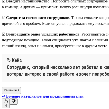
☑️
Введите наставничество.
Попросите опытных сотрудников п
в команде, а другим — примерить новую роль внутри компании
☑️
Следите за состоянием сотрудников.
Так вы сможете воврем
причиной его проблем. Если он устал, предложите ему несколь
☑️
Возвращайте ранее ушедших работников.
Расставайтесь с
подходящую позицию. Такой специалист уже знаком с вашими п
свежий взгляд, опыт и навыки, приобретённые в другом месте.
⮱ Кейс
Сотрудник, который несколько лет работал в к
потерял интерес к своей работе и хочет попроб
Решение ⭣
↩
Больше материалов для предпринимателей
4