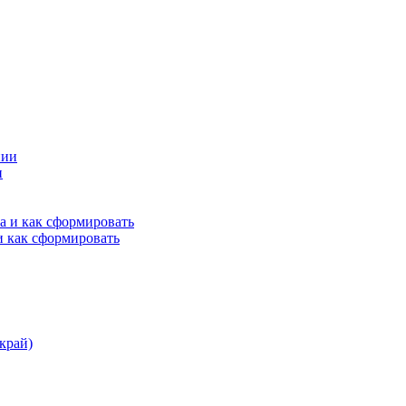
и
и как сформировать
край)