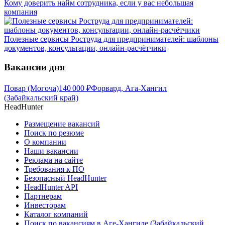
Кому доверить найм сотрудника, если у вас небольшая
компания
Полезные сервисы Роструда для предпринимателей: шаблоны
документов, консультации, онлайн-расчётчики
Вакансии дня
Повар (Могоча)
140 000
₽
Форвард, Ага-Хангил
(Забайкальский край)
HeadHunter
Размещение вакансий
Поиск по резюме
О компании
Наши вакансии
Реклама на сайте
Требования к ПО
Безопасный HeadHunter
HeadHunter API
Партнерам
Инвесторам
Каталог компаний
Поиск по вакансиям в Аге-Хангиле (Забайкальский