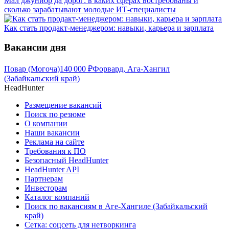
Мал джуниор да дорог: в каких сферах востребованы и
сколько зарабатывают молодые ИТ-специалисты
Как стать продакт-менеджером: навыки, карьера и зарплата
Вакансии дня
Повар (Могоча)
140 000
₽
Форвард, Ага-Хангил
(Забайкальский край)
HeadHunter
Размещение вакансий
Поиск по резюме
О компании
Наши вакансии
Реклама на сайте
Требования к ПО
Безопасный HeadHunter
HeadHunter API
Партнерам
Инвесторам
Каталог компаний
Поиск по вакансиям в Аге-Хангиле (Забайкальский
край)
Сетка: соцсеть для нетворкинга