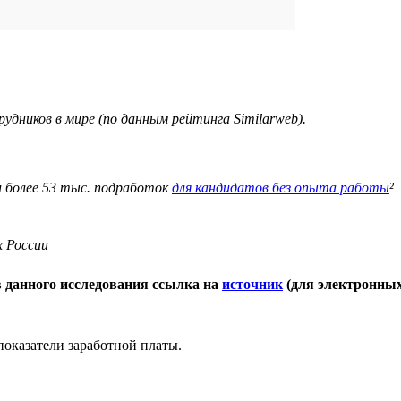
удников в мире (по данным рейтинга Similarweb).
и более 53 тыс. подработок
для кандидатов без опыта работы
²
х России
 данного исследования ссылка на
источник
(для электронных
оказатели заработной платы.