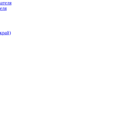
еля
край)