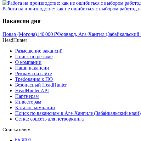
Работа на производстве: как не ошибиться с выбором работодат
Вакансии дня
Повар (Могоча)
140 000
₽
Форвард, Ага-Хангил (Забайкальский 
HeadHunter
Размещение вакансий
Поиск по резюме
О компании
Наши вакансии
Реклама на сайте
Требования к ПО
Безопасный HeadHunter
HeadHunter API
Партнерам
Инвесторам
Каталог компаний
Поиск по вакансиям в Аге-Хангиле (Забайкальский край)
Сетка: соцсеть для нетворкинга
Соискателям
hh PRO