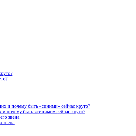
уто?
х и почему быть «синими» сейчас круто?
о звена