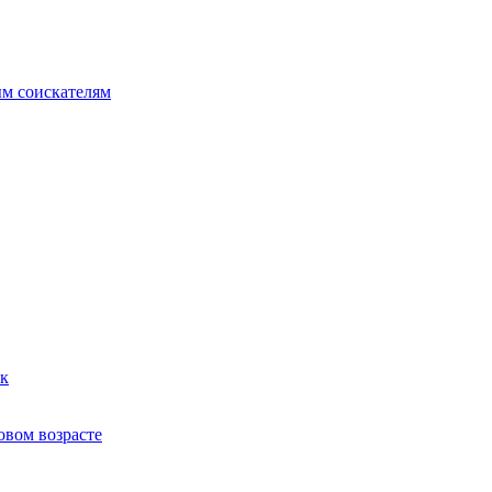
ым соискателям
ек
овом возрасте