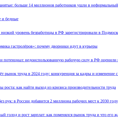
анятые: больше 14 миллионов работников ушли в неформальный
 и бедные
низкий уровень безработицы в РФ зарегистрировали в Подмоск
мика гастролёров»: почему дворники идут в курьеры
и потенциал: недоиспользованную рабочую силу в РФ оценили 
ёт рынок труда в 2024 году: конкуренция за кадры и изменение 
ы роста: как найти выход из кризиса производительности труда
без рук: в России добавится 2 миллиона рабочих мест к 2030 году
ый голод и рост зарплат: как поменялся рынок труда и что его ж