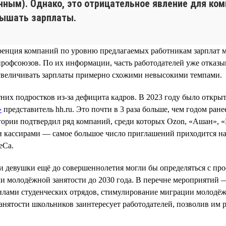
нным). Однако, это отрицательное явление для ко
вышать зарплаты.
уренция компаний по уровню предлагаемых работникам зарплат 
профсоюзов. По их информации, часть работодателей уже отказ
 увеличивать зарплаты примерно схожими невысокими темпами.
них подростков из-за дефицита кадров. В 2023 году было откры
»
представитель hh.ru. Это почти в 3 раза больше, чем годом ран
гории подтвердил ряд компаний, среди которых Ozon, «Ашан», «
 и кассирами — самое большое число приглашений приходится н
eCa.
и девушки ещё до совершеннолетия могли бы определяться с пр
молодёжной занятости до 2030 года. В перечне мероприятий —
силами студенческих отрядов, стимулирование миграции молодёж
занятости школьников заинтересует работодателей, позволив им