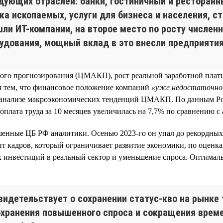
дующих отраслей: банки, гостиничный и ресторанн
а ископаемых, услуги для бизнеса и населения, с
ли ИТ-компании, на второе место по росту числен
удования, мощный вклад в это внесли предприятия
го прогнозирования (ЦМАКП), рост реальной заработной платы с
тся тем, что финансовое положение компаний
«уже недостаточно 
м анализе макроэкономических тенденций ЦМАКП. По данным Рос
 оплата труда за 10 месяцев увеличилась на 7,7% по сравнению 
енные ЦБ РФ аналитики. Осенью 2023-го он упал до рекордных 
цит кадров, который ограничивает развитие экономики, по оцен
 инвестиций в реальный сектор и уменьшение спроса. Оптимал
идетельствует о сохранении статус-кво на рынке 
сохранения повышенного спроса и сокращения време