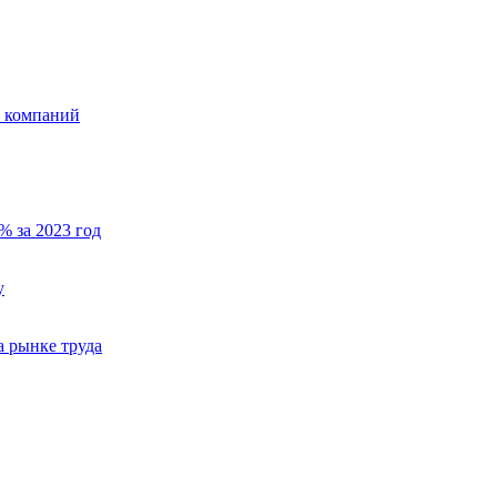
х компаний
% за 2023 год
у
а рынке труда