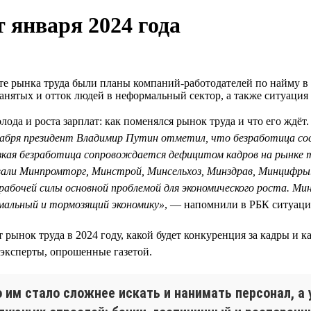
 января 2024 года
те рынка труда были планы компаний-работодателей по найму в
занятых и отток людей в неформальный сектор, а также ситуация
лода и роста зарплат: как поменялся рынок труда и что его ждёт
екабря президент Владимир Путин отметил, что безработица с
зкая безработица сопровождается дефицитом кадров на рынке тр
вали Минпромторг, Минстрой, Минсельхоз, Минздрав, Минцифры. 
 рабочей силы основной проблемой для экономического роста. М
омальный и тормозящий экономику»
, — напомнили в РБК ситуацию
ёт рынок труда в 2024 году, какой будет конкуренция за кадры и 
эксперты, опрошенные газетой.
 им стало сложнее искать и нанимать персонал, а 