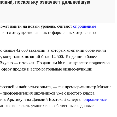
мпаний, поскольку означает дальнейшую
может выйти на новый уровень, считают
опрошенные
ывается от существовавших неформальных отраслевых
то свыше 42 000 вакансий, в которых компании обозначили
ее, когда таких позиций было 14 500. Тенденцию более
Вкусно — и точка». По данным hh.ru, чаще всего подростков
а сферу продаж и вспомогательные бизнес-функции
офессией и набираться опыта, — так премьер-министр Михаил
 профориентация школьников уже с шестого класса,
и в Арктику и на Дальний Восток. Эксперты,
опрошенные
 раньше вовлекать учащихся в собственные кадровые