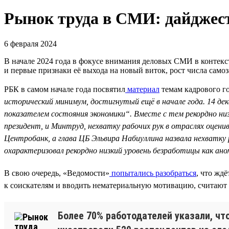
Рынок труда в СМИ: дайджест
6 февраля 2024
В начале 2024 года в фокусе внимания деловых СМИ в контекс
и первые признаки её выхода на новый виток, рост числа само
РБК в самом начале года посвятил
материал
темам кадрового го
исторический минимум, достигнутый ещё в начале года. 14 д
показателем состояния экономики“. Вместе с тем рекордно ни
президент, и Минтруд, нехватку рабочих рук в отраслях оцени
Центробанк, а глава ЦБ Эльвира Набиуллина назвала нехватку
охарактеризовал рекордно низкий уровень безработицы как ан
В свою очередь, «Ведомости»
попытались разобраться
, что жд
к соискателям и вводить нематериальную мотивацию, считают 
Более 70% работодателей указали, что