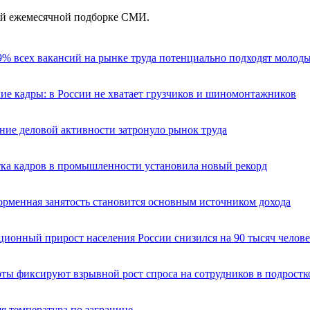
ей ежемесячной подборке СМИ.
% всех вакансий на рынке труда потенциально подходят молод
ие кадры: в России не хватает грузчиков и шиномонтажников
ие деловой активности затронуло рынок труда
ка кадров в промышленности установила новый рекорд
рменная занятость становится основным источником дохода
ионный прирост населения России снизился на 90 тыcяч челов
ты фиксируют взрывной рост спроса на сотрудников в подростк
я температура по загранице