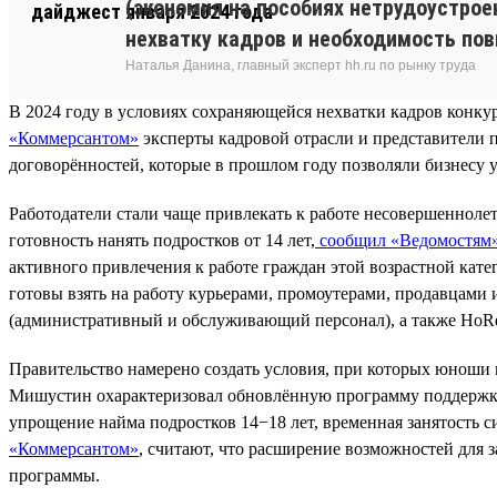
(экономия на пособиях нетрудоустрое
нехватку кадров и необходимость по
Наталья Данина, главный эксперт hh.ru по рынку труда
В 2024 году в условиях сохраняющейся нехватки кадров конк
«Коммерсантом»
эксперты кадровой отрасли и представители 
договорённостей, которые в прошлом году позволяли бизнесу
Работодатели стали чаще привлекать к работе несовершеннолет
готовность нанять подростков от 14 лет,
сообщил «Ведомостям
активного привлечения к работе граждан этой возрастной кате
готовы взять на работу курьерами, промоутерами, продавцами
(административный и обслуживающий персонал), а также HoR
Правительство намерено создать условия, при которых юноши 
Мишустин охарактеризовал обновлённую программу поддержки 
упрощение найма подростков 14−18 лет, временная занятость 
«Коммерсантом»
, считают, что расширение возможностей для 
программы.