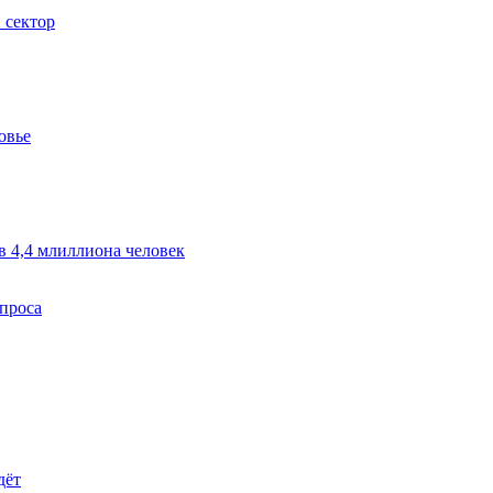
 сектор
овье
в 4,4 млиллиона человек
спроса
дёт