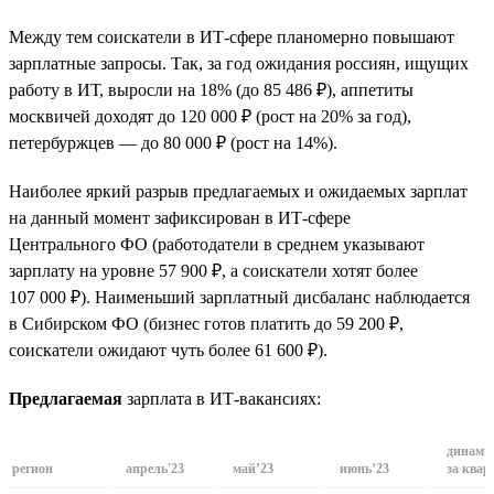
Между тем соискатели в ИТ-сфере планомерно повышают
зарплатные запросы. Так, за год ожидания россиян, ищущих
работу в ИТ, выросли на 18% (до 85 486 ₽), аппетиты
москвичей доходят до 120 000 ₽ (рост на 20% за год),
петербуржцев — до 80 000 ₽ (рост на 14%).
Наиболее яркий разрыв предлагаемых и ожидаемых зарплат
на данный момент зафиксирован в ИТ-сфере
Центрального ФО (работодатели в среднем указывают
зарплату на уровне 57 900 ₽, а соискатели хотят более
107 000 ₽). Наименьший зарплатный дисбаланс наблюдается
в Сибирском ФО (бизнес готов платить до 59 200 ₽,
соискатели ожидают чуть более 61 600 ₽).
Предлагаемая
зарплата в ИТ-вакансиях:
динами
регион
апрель'23
май’23
июнь’23
за квар