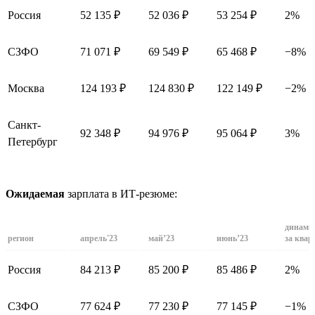
Россия
52 135 ₽
52 036 ₽
53 254 ₽
2%
СЗФО
71 071 ₽
69 549 ₽
65 468 ₽
−8%
Москва
124 193 ₽
124 830 ₽
122 149 ₽
−2%
Санкт-
92 348 ₽
94 976 ₽
95 064 ₽
3%
Петербург
Ожидаемая
зарплата в ИТ-резюме:
динами
регион
апрель'23
май’23
июнь’23
за квар
Россия
84 213 ₽
85 200 ₽
85 486 ₽
2%
СЗФО
77 624 ₽
77 230 ₽
77 145 ₽
−1%