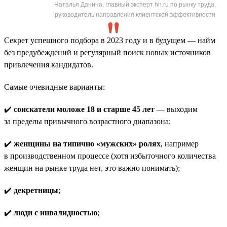
Наталья Данина, главный эксперт hh.ru по рынку труда,
руководитель направления клиентской эффективности
Секрет успешного подбора в 2023 году и в будущем — найм
без предубеждений и регулярный поиск новых источников
привлечения кандидатов.
Самые очевидные варианты:
✔️
соискатели моложе 18 и старше 45 лет
— выходим
за пределы привычного возрастного диапазона;
✔️
женщины на типично «мужских» ролях
, например
в производственном процессе (хотя избыточного количества
женщин на рынке труда нет, это важно понимать);
✔️
декретницы
;
✔️
люди с инвалидностью
;