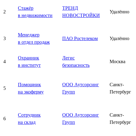
Стажёр
ТРЕНД
2
Удалённо
в недвижимости
НОВОСТРОЙКИ
Менеджер
3
ПАО Ростелеком
Удалённо
в отдел продаж
Охранник
Легис
4
Москва
в институт
безопасность
Помощник
ООО Аутсорсинг
Санкт-
5
на экоферму
Групп
Петербург
Сотрудник
ООО Аутсорсинг
Санкт-
6
на склад
Групп
Петербург