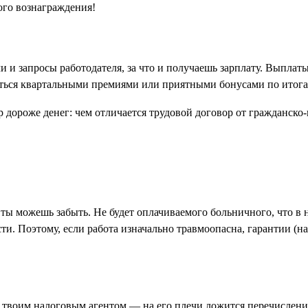
ого вознаграждения!
 и запросы работодателя, за что и получаешь зарплату. Выплаты
няться квартальными премиями или приятными бонусами по итога
 ты можешь забыть. Не будет оплачиваемого больничного, что в 
ти. Поэтому, если работа изначально травмоопасна, гарантии (на
я твоим налоговым агентом — на его плечи ложится перечислен