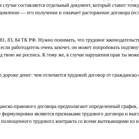
м случае составляется отдельный документ, который ставит точ
домление — его получение и означает расторжение договора (есл
7–81, 83, 84 ТК РФ. Нужно понимать, что трудовое законодательс
 если работодатель очень захочет, он может попробовать подтян
 твою же роспись. К тому же, в случае нарушения прав ты можеш
ско-правового договора предполагают определенный график, не
е формулировки являются признаками трудового договора и выгод
и полноценного трудового контракта со всеми вытекающими из 