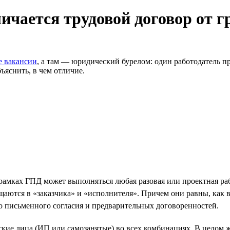
личается трудовой договор от 
е вакансии
, а там — юридический бурелом: один работодатель п
ъяснить, в чем отличие.
рамках ГПД может выполняться любая разовая или проектная ра
аются в «заказчика» и «исполнителя». Причем они равны, как в
го письменного согласия и предварительных договоренностей.
еские лица (ИП или самозанятые) во всех комбинациях. В целом