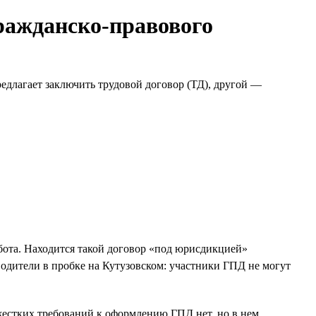
гражданско-правового
редлагает заключить трудовой договор (ТД), другой —
бота. Находится такой договор «под юрисдикцией»
одители в пробке на Кутузовском: участники ГПД не могут
 жестких требований к оформлению ГПД нет, но в нем