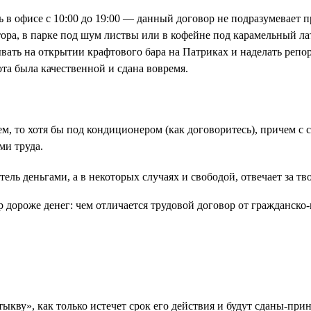
ть в офисе с 10:00 до 19:00 — данный договор не подразумевает 
ора, в парке под шум листвы или в кофейне под карамельный латт
ывать на открытии крафтового бара на Патриках и наделать репо
та была качественной и сдана вовремя.
цем, то хотя бы под кондиционером (как договоритесь), причем 
ми труда.
ель деньгами, а в некоторых случаях и свободой, отвечает за тв
кву», как только истечет срок его действия и будут сданы-прин