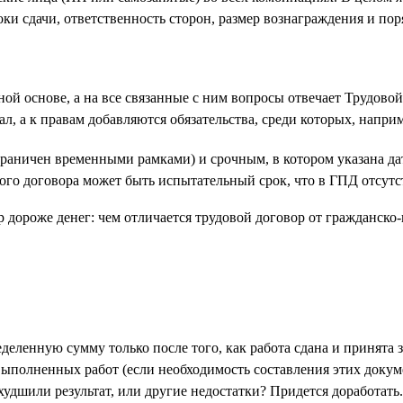
ки сдачи, ответственность сторон, размер вознаграждения и пор
ной основе, а на все связанные с ним вопросы отвечает Трудово
нал, а к правам добавляются обязательства, среди которых, нап
раничен временными рамками) и срочным, в котором указана дата
ого договора может быть испытательный срок, что в ГПД отсутс
еделенную сумму только после того, как работа сдана и принят
м выполненных работ (если необходимость составления этих док
худшили результат, или другие недостатки? Придется доработат