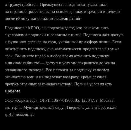
тратите много времени на поиск и вручную поднимаете
и трудоустройства. Преимущества подписки, указанные
резюме
на странице, рассчитаны на основе данных в среднем в неделю
после её покупки согласно
хотите сравнить себя с конкурентами и оценить шансы
исследованию
Подключая hh PRO, вы подтверждаете, что ознакомились
с условиями подписки и согласны с ними. Подписка даёт доступ
к функциям сервиса на срок, указанный при оформлении. Если
не отменить подписку, она автоматически продлится на тот же
срок. Вы имеете право в любое время отменить подписку
в личном кабинете — доступ к услугам сохранится до конца
оплаченного периода. Все платежи за подписку являются
окончательными и не подлежат возврату, кроме случаев,
предусмотренных законодательством. Полные условия есть
в оферте
ООО «Хэдхантер», ОГРН 1067761906805, 125047, г. Москва,
вн. тер. г. Муниципальный округ Тверской, ул. 2-я Брестская,
д. 48, помещ. 25