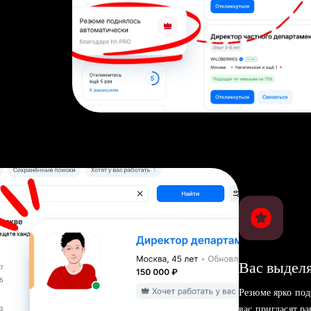
Вас выделя
Резюме ярко под
вас пригласят р