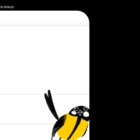
ткликах