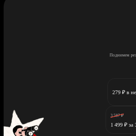
Поднимем рез
279
₽
в н
3 587
₽
1 499
₽
за 