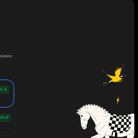
мпании
96
₽
088
₽