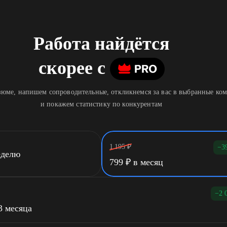
Работа найдётся
скорее
c
юме, напишем сопроводительные, откликнемся за вас в выбранные ко
и покажем статистику по конкурентам
1 195
₽
−3
еделю
799
₽
в месяц
−2 
3 месяца